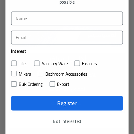
possible
Interest
أكاسيا سيلفر
Tiles
Sanitary Ware
Heaters
Mixers
Bathroom Accessories
بلاط سيراميك / النمط الخشبي
Bulk Ordering
Export
المقاس: 20×60 سم
Register
السماكة: 1.0 سم
Not Interested
عرض المنتج في غرفتي