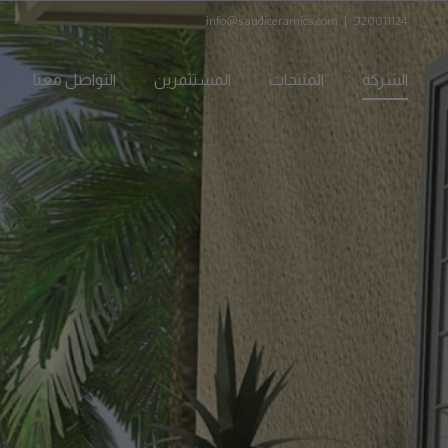
Ski
info@saudiceramics.com
|
920011124
t
conten
الشركة
المنتجات
المستثمرين
التواصل معنا