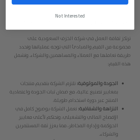
التنافسية وتحقيق تأثير اقتصادي إيجابي مستمر.
Not Interested
القيم والمبادئ الاستراتيجية للشركة
ترتكز ثقافة العمل في شركة الخزف السعودية على
مجموعة من القيم والمبادئ التي توجه عملياتها وتحدد
طريقة تعاملها مع العملاء والمساهمين والشركاء. وتشمل
هذه القيم:
الجودة والموثوقية:
تلتزم الشركة بتقديم منتجات
بمعايير تصنيع عالية، مع ضمان ثبات الجودة واعتمادية
المنتج عبر دورة استخدام طويلة.
النزاهة والشفافية:
تعمل الشركة بوضوح كامل في
الإفصاح المالي والتشغيلي، وتحتكم لأعلى معايير
الحوكمة وإدارة المخاطر، مما يعزز ثقة المستثمرين
والشركاء.