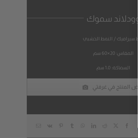
ودلاند سموك
ط سيراميك / النمط الخشبي
المقاس: 20×60 سم
السماكة: 1.0 سم
 المنتج في غرفتي