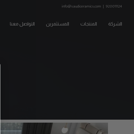
Ski
info@saudiceramics.com
|
920011124
t
conten
الشركة
المنتجات
المستثمرين
التواصل معنا