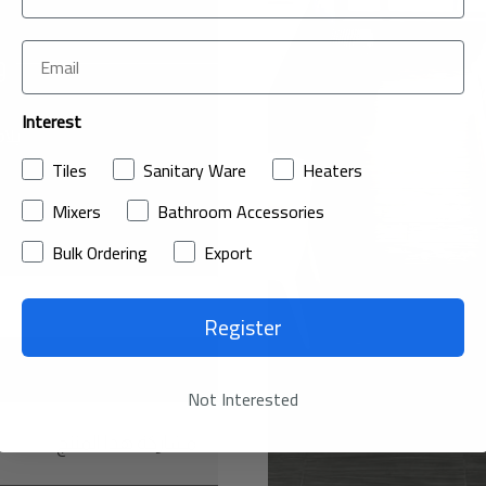
و
Interest
بلا
Tiles
Sanitary Ware
Heaters
Mixers
Bathroom Accessories
Bulk Ordering
Export
عرض
Register
Not Interested
مشاركة هذا المنتج